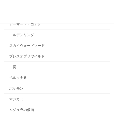
トロピカル〜ジュ！プリキュア
ゲーム
アーマード・コア6
エルデンリング
スカイウォードソード
ブレスオブザワイルド
祠
ペルソナ５
ポケモン
マジカミ
ムジュラの仮面