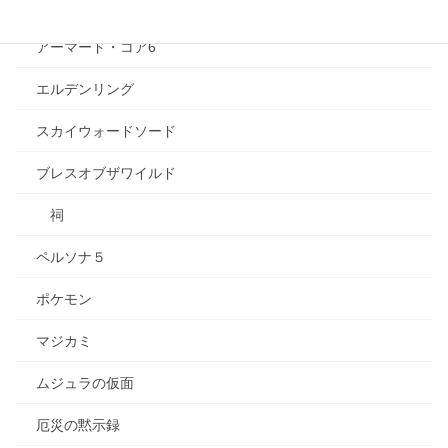
ゲーム
アーマード・コア6
エルデンリング
スカイウォードソード
ブレスオブザワイルド
祠
ペルソナ５
ポケモン
マジカミ
ムジュラの仮面
厄災の黙示録