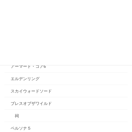
AIイラスト
ひぐらしのなく頃に
エヴァンゲリオン
トロピカル〜ジュ！プリキュア
ゲーム
アーマード・コア6
エルデンリング
スカイウォードソード
ブレスオブザワイルド
祠
ペルソナ５