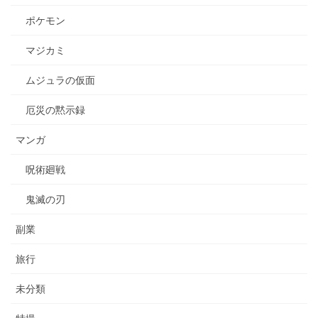
ポケモン
マジカミ
ムジュラの仮面
厄災の黙示録
マンガ
呪術廻戦
鬼滅の刃
副業
旅行
未分類