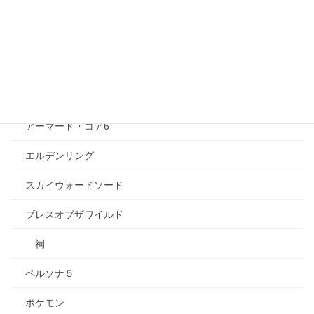
ひぐらしのなく頃に
エヴァンゲリオン
トロピカル〜ジュ！プリキュア
ゲーム
アーマード・コア6
エルデンリング
スカイウォードソード
ブレスオブザワイルド
祠
ペルソナ５
ポケモン