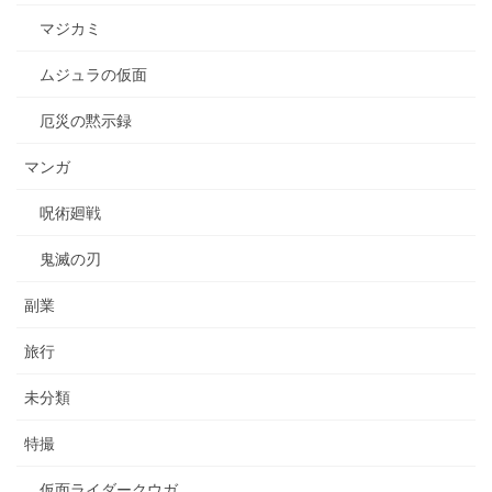
マジカミ
ムジュラの仮面
厄災の黙示録
マンガ
呪術廻戦
鬼滅の刃
副業
旅行
未分類
特撮
仮面ライダークウガ