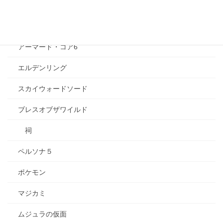
トロピカル〜ジュ！プリキュア
ゲーム
アーマード・コア6
エルデンリング
スカイウォードソード
ブレスオブザワイルド
祠
ペルソナ５
ポケモン
マジカミ
ムジュラの仮面