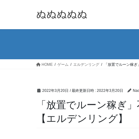
コ
ナ
ン
ビ
ぬぬぬぬぬ
テ
ゲ
ン
ー
ツ
シ
へ
ョ
ス
ン
キ
に
ッ
移
HOME
ゲーム
エルデンリング
「放置でルーン稼ぎ
プ
動
2022年3月20日
/ 最終更新日時 :
2022年3月20日
Nao
「放置でルーン稼ぎ」
【エルデンリング】