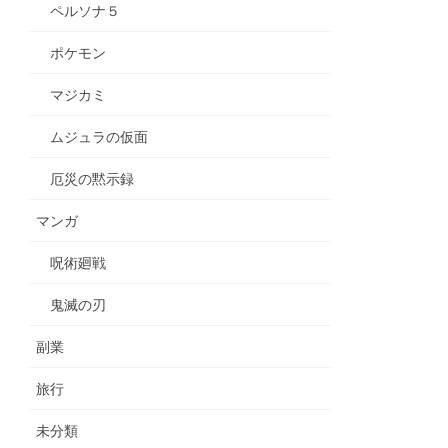
ペルソナ５
ポケモン
マジカミ
ムジュラの仮面
厄災の黙示録
マンガ
呪術廻戦
鬼滅の刃
副業
旅行
未分類