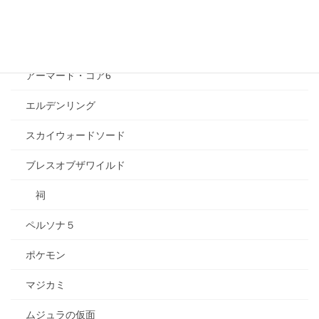
トロピカル〜ジュ！プリキュア
ゲーム
アーマード・コア6
エルデンリング
スカイウォードソード
ブレスオブザワイルド
祠
ペルソナ５
ポケモン
マジカミ
ムジュラの仮面