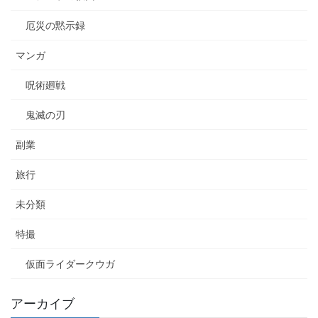
厄災の黙示録
マンガ
呪術廻戦
鬼滅の刃
副業
旅行
未分類
特撮
仮面ライダークウガ
アーカイブ