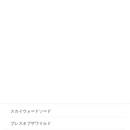
アサシンクリード
アニメ
AIイラスト
ひぐらしのなく頃に
エヴァンゲリオン
トロピカル〜ジュ！プリキュア
ゲーム
アーマード・コア6
エルデンリング
スカイウォードソード
ブレスオブザワイルド