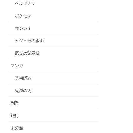
ペルソナ５
ポケモン
マジカミ
ムジュラの仮面
厄災の黙示録
マンガ
呪術廻戦
鬼滅の刃
副業
旅行
未分類