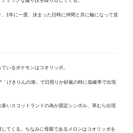
イナミックな蹴り技を繰り出してくる。
り、1年に一度、決まった日時に仲間と共に輪になって並
っているポケモンはコオリッポ。
ア「げきりんの湖」で日照りか砂嵐の時に低確率で出現
の多いスコットランドの為か固定シンボル、草むら出現
用してくる。ちなみに母親であるメロンはコオリッポを