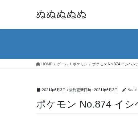
コ
ナ
ン
ビ
ぬぬぬぬぬ
テ
ゲ
ン
ー
ツ
シ
へ
ョ
ス
ン
キ
に
ッ
移
HOME
ゲーム
ポケモン
ポケモン No.874 イシヘン
プ
動
2021年6月3日
/ 最終更新日時 :
2021年6月3日
Naoki
ポケモン No.874 イ