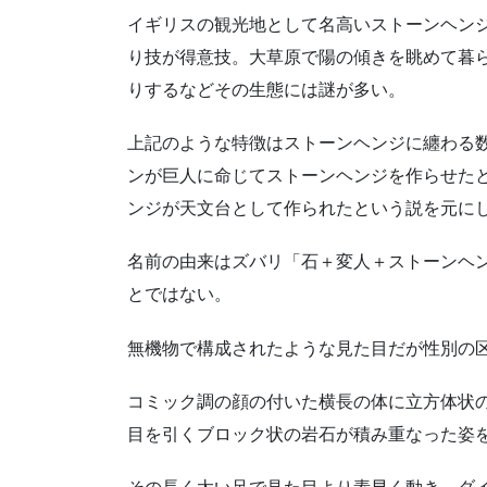
イギリスの観光地として名高いストーンヘン
り技が得意技。大草原で陽の傾きを眺めて暮
りするなどその生態には謎が多い。
上記のような特徴はストーンヘンジに纏わる
ンが巨人に命じてストーンヘンジを作らせた
ンジが天文台として作られたという説を元に
名前の由来はズバリ「石＋変人＋ストーンヘ
とではない。
無機物で構成されたような見た目だが性別の
コミック調の顔の付いた横長の体に立方体状
目を引くブロック状の岩石が積み重なった姿