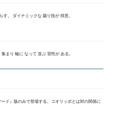
暮らす。 ダイナミックな 蹴り技が 得意。
 集まり 輪に なって 並ぶ 習性が ある。
ソード』版のみで登場する。コオリッポとは対の関係に