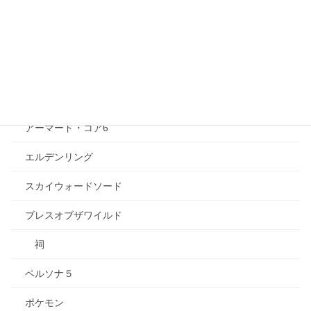
ひぐらしのなく頃に
エヴァンゲリオン
トロピカル〜ジュ！プリキュア
ゲーム
アーマード・コア6
エルデンリング
スカイウォードソード
ブレスオブザワイルド
祠
ペルソナ５
ポケモン