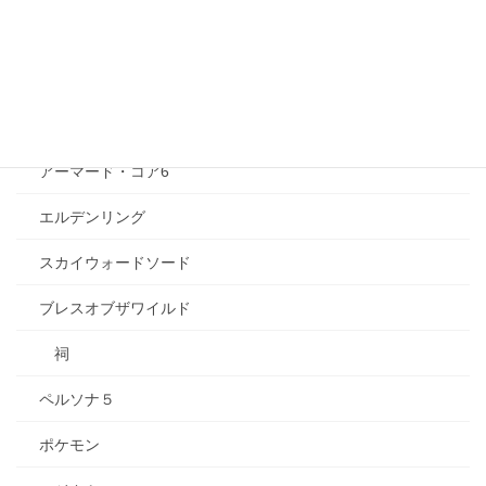
エヴァンゲリオン
トロピカル〜ジュ！プリキュア
ゲーム
アーマード・コア6
エルデンリング
スカイウォードソード
ブレスオブザワイルド
祠
ペルソナ５
ポケモン