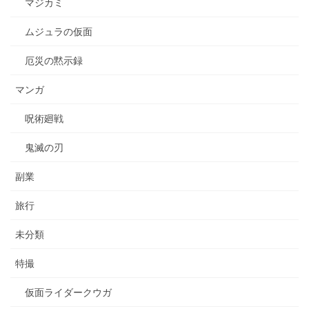
マジカミ
ムジュラの仮面
厄災の黙示録
マンガ
呪術廻戦
鬼滅の刃
副業
旅行
未分類
特撮
仮面ライダークウガ