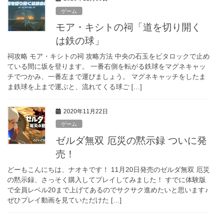
ゲーム
モア・キシトの祠「道を切り開く
は鉄の球」
祠攻略 モア・キシトの祠 攻略方法 中央の石玉をビタロックで止め
ている間に坂を登ります。 一番右側を転がる鉄球をマグネキャッ
チでつかみ、一番左まで運びましょう。 マグネキャッチをしたま
ま鉄球を上まで運ぶと、流れてくる球ご […]
2020年11月22日
ゲーム
ゼルダ無双 厄災の黙示録 ついに発
売！
どーもこんにちは、ナオキです！ 11月20日発売のゼルダ無双 厄災
の黙示録、さっそく購入してプレイしてみました！ すでに体験版
で全員レベル20まで上げてあるのでサクサク進めたいと思います♪
ぜひプレイ動画を見ていただけた […]