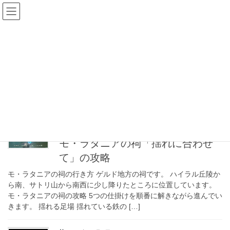
コ
ナ
ぬぬぬぬぬ
ン
ビ
テ
ゲ
ン
ー
ポケモン全国図鑑
ツ
シ
Pokemon Libraries for ALL
へ
ョ
Previous
Next
ス
ン
READ MORE
キ
に
ッ
移
プ
動
2020年12月2日
ゲーム
モ・ラタニアの祠「揺れに合わせ
て」の攻略
モ・ラタニアの祠の行き方 ゲルド地方の祠です。 ハイラル丘陵か
ら南、サトリ山から南西に少し降りたところに位置しています。
モ・ラタニアの祠の攻略 5つの仕掛けを順番に解きながら進んでい
きます。 揺れる足場 揺れている鉄の […]