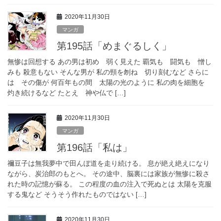
2020年11月30日
マンガ
第195話「めまぐるしく」
無惨は回想する あの男は初め 弱く見えた 覇気も 闘気も 憎し
みも 殺意もない そんな男が 私の頸を刎ね 切り刻むなど さらに
は その傷が 何百年もの間 太陽の光のように 私の肉を細胞を
灼き続けるなど たとえ 神や仏で […]
2020年11月30日
マンガ
第196話「私は」
禰豆子は無我夢中で田んぼ道を走り続ける。 息が絶え絶えになり
ながら、炭治郎のもとへ。 その途中、脳裏には家族が無惨に殺さ
れた時の記憶が蘇る。 この程度の血の注入で死ぬとは 太陽を克服
する鬼など そうそう作れたものではない […]
2020年11月30日