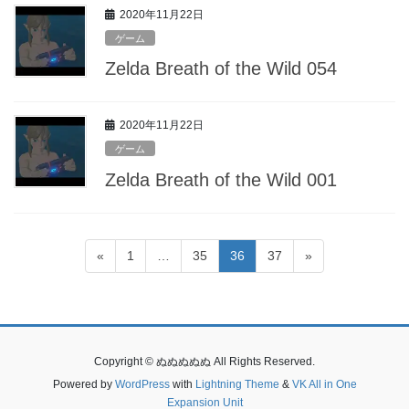
2020年11月22日
ゲーム
Zelda Breath of the Wild 054
2020年11月22日
ゲーム
Zelda Breath of the Wild 001
投
固
固
固
固
«
1
…
35
36
37
»
稿
定
定
定
定
ペ
ペ
ペ
ペ
の
ー
ー
ー
ー
ペ
ジ
ジ
ジ
ジ
ー
Copyright © ぬぬぬぬぬ All Rights Reserved.
ジ
Powered by
WordPress
with
Lightning Theme
&
VK All in One
Expansion Unit